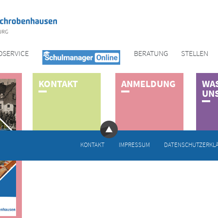
OSERVICE
BERATUNG
STELLEN
K­O­N­T­A­K­T
A­N­M­E­L­D­U­N­G
WA
UNS
KONTAKT
IMPRESSUM
DATENSCHUTZERKL