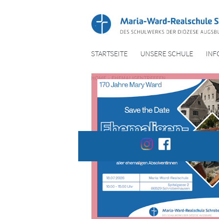
STARTSEITE
UNSERE SCHULE
INF
HOME
›
EHEMALIGEN
TREFFEN