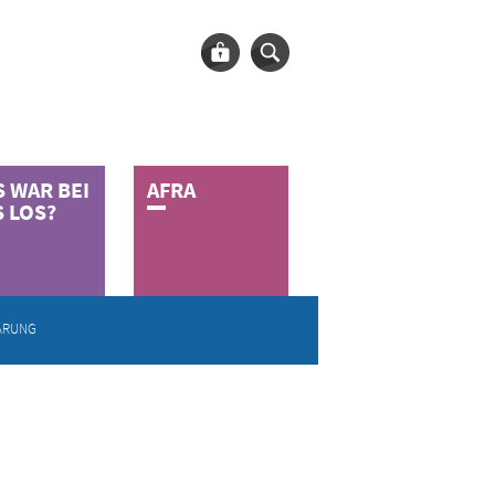
S WAR
BEI
A­F­R­A
 LOS?
ÄRUNG