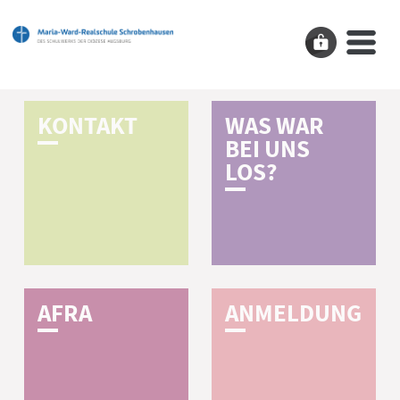
K­O­N­T­A­K­T
WAS WAR
BEI UNS
LOS?
A­F­R­A
A­N­M­E­L­D­U­N­G