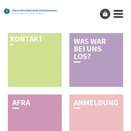
K­O­N­T­A­K­T
WAS WAR
BEI UNS
LOS?
A­F­R­A
A­N­M­E­L­D­U­N­G