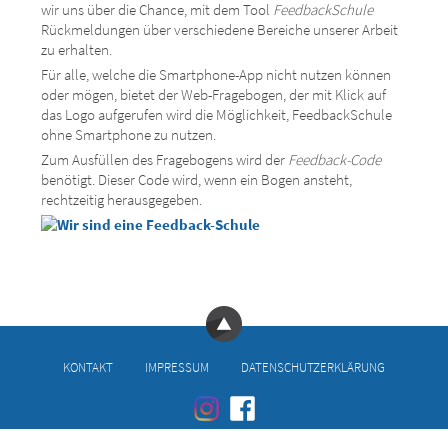
wir uns über die Chance, mit dem Tool
FeedbackSchule
Rückmeldungen über verschiedene Bereiche unserer Arbeit
zu erhalten.
Für alle, welche die Smartphone-App nicht nutzen können
oder mögen, bietet der Web-Fragebogen, der mit Klick auf
das Logo aufgerufen wird die Möglichkeit, FeedbackSchule
ohne Smartphone zu nutzen.
Zum Ausfüllen des Fragebogens wird der
Feedback-Code
benötigt. Dieser Code wird, wenn ein Bogen ansteht,
rechtzeitig herausgegeben.
KONTAKT
IMPRESSUM
DATENSCHUTZERKLÄRUNG