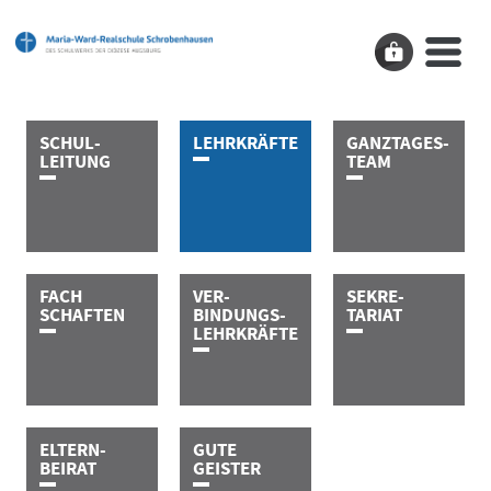
SCHU­­L
­­­­­­
LEHR
­­­­­­­KRÄFTE
G­A­N­Z­T­A­G­E­S­
LEITUNG
T­E­A­M
FACH
VE­R
­­­­­­­
SEKRE
­­­­­
SCHAFTEN
BINDUNGS
­­­­­­­­­
TARIAT
LEHR
KRÄFTE
ELTERN
­­­­­
GUTE
BEIRAT
GEISTER