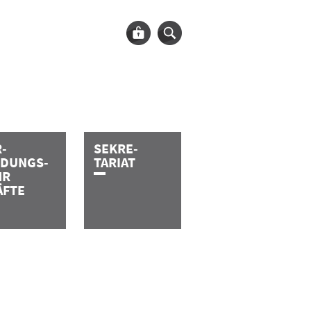
R
­­­­­­­
SEKRE
­­­­­
NDUNGS
­­­­­­­­­
TARIAT
HR
ÄFTE