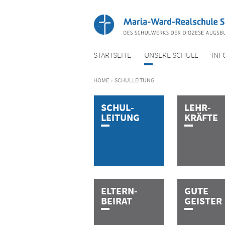
STARTSEITE
UNSERE SCHULE
INF
HOME
›
SCHUL­LEITUNG
SCHU­­L
­­­­­­
LEHR
­­­­­­­
LEITUNG
KRÄFTE
ELTERN
­­­­­
GUTE
BEIRAT
GEISTER