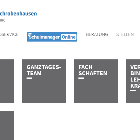
OSERVICE
BERATUNG
STELLEN
G­A­N­Z­T­A­G­E­S­
FACH
VE­
T­E­A­M
SCHAFTEN
BI
LE
KR